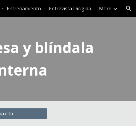
Entrenamiento
Entrevista Dirigida
More
ion
sa y blíndala
interna
a cita