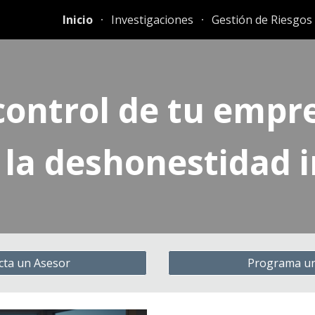
Inicio
Investigaciones
Gestión de Riesgos
ip to main content
Skip to navigat
control de tu empre
 la deshonestidad 
cta un Asesor
Programa un