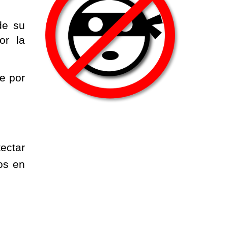
de su
or la
ve por
ectar
os en